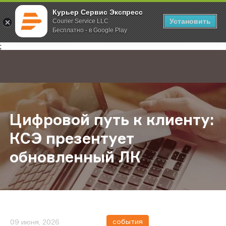
Курьер Сервис Экспресс
Установить
Courier Service LLC
Бесплатно - в Google Play
Главная
О компании
Новости
Цифровой путь к клиенту: КСЭ пр
;
Цифровой путь к клиенту:
КСЭ презентует
обновленный ЛК
события
09 июня, 2026