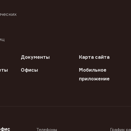
ических
иц
Документы
Карта сайта
еты
Офисы
Мобильное
приложение
офис
Телефоны
График р