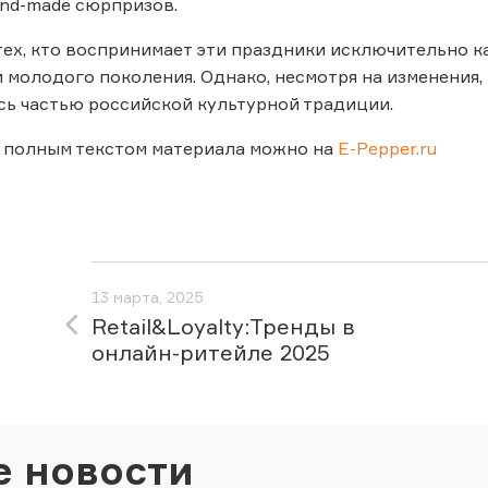
nd-made сюрпризов.
тех, кто воспринимает эти праздники исключительно к
 молодого поколения. Однако, несмотря на изменени
сь частью российской культурной традиции.
 полным текстом материала можно на
E-Pepper.ru
13 марта, 2025
Retail&Loyalty:Тренды в
онлайн-ритейле 2025
е новости