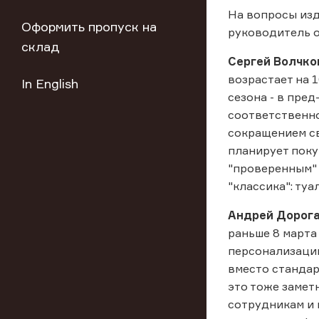
На вопросы изд
Оформить пропуск на
руководитель о
склад
Сергей Волчко
возрастает на 
In English
сезона - в пре
соответственно
сокращением св
планирует поку
"проверенным" 
"классика": ту
Андрей Дорог
раньше 8 марта
персонализации
вместо стандар
это тоже замет
сотрудникам и 