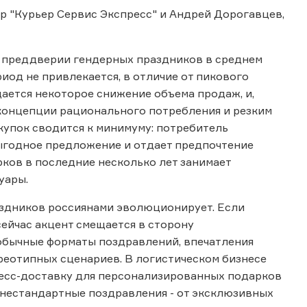
р "Курьер Сервис Экспресс" и Андрей Дорогавцев,
в преддверии гендерных праздников в среднем
иод не привлекается, в отличие от пикового
дается некоторое снижение объема продаж, и,
 концепции рационального потребления и резким
упок сводится к минимуму: потребитель
выгодное предложение и отдает предпочтение
рков в последние несколько лет занимает
уары.
аздников россиянами эволюционирует. Если
сейчас акцент смещается в сторону
обычные форматы поздравлений, впечатления
реотипных сценариев. В логистическом бизнесе
ресс-доставку для персонализированных подарков
 нестандартные поздравления - от эксклюзивных