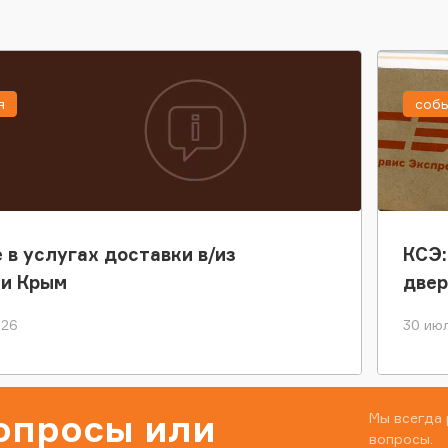
я
соб
 в услугах доставки в/из
КСЭ:
ки Крым
двер
026
30 июл
вопросы или
Мы всегда 
вопросы.