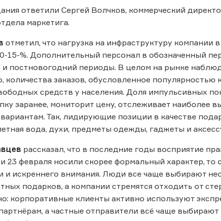
ания ответили Сергей Волчков, коммерческий директо
тдела маркетига.
в
отметил, что нагрузка на инфраструктуру компании 
10-15-%. Дополнительный персонал в обозначенный пер
д- и постновогодний периоды. В целом на рынке наблю
, количества заказов, обусловленное популярностью
ободных средств у населения. Доля импульсивных пок
пку заранее, мониторит цену, отслеживает наиболее 
вариантам. Так, лидирующие позиции в качестве пода
алетная вода, духи, предметы одежды, гаджеты и аксесс
авцев
рассказал, что в последние годы восприятие пр
 и 23 февраля носили скорее формальный характер, то 
 и искреннего внимания. Люди все чаще выбирают не
тных подарков, а компании стремятся отходить от сте
но: корпоративные клиенты активно используют эксп
партнёрам, а частные отправители всё чаще выбирают