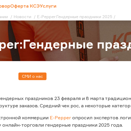
овор
Оферта КСЭ
Услуги
ании
Новости
E-Pepper:Гендерные праздники 2025
per:Гендерные праз
СМИ о нас
ендерных праздников 23 февраля и 8 марта традицио
руктуре заказов. Средний чек рос, а некоторые катего
ктронной коммерции
E-Pepper
опросил экспертов логис
 онлайн-торговли гендерные праздники 2025 года.