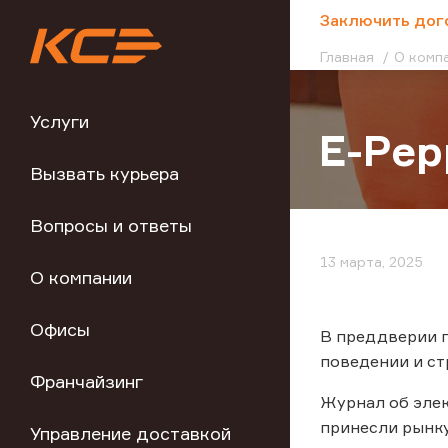
;
Заключить дог
Главная
О комп
Услуги
E-Pep
Вызвать курьера
Вопросы и ответы
13 марта, 2025
О компании
Офисы
В преддверии г
поведении и ст
Франчайзинг
Журнал об эле
принесли рынку
Управление доставкой