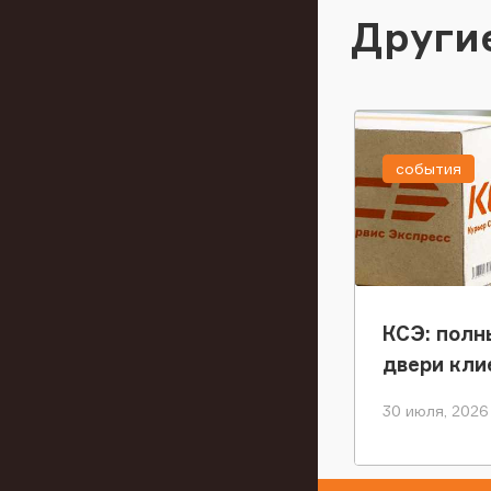
Други
события
КСЭ: полн
двери кли
30 июля, 2026