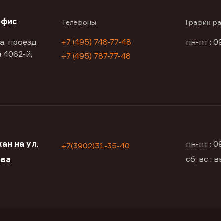
офис
Телефоны
График р
а, проезд
+7 (495) 748-77-48
пн-пт : 0
 4062-й,
+7 (495) 787-77-48
ан на ул.
пн-пт : 
+7(3902)31-35-40
сб, вс :
ова