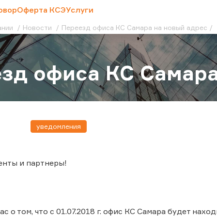
овор
Оферта КСЭ
Услуги
ании
Новости
Переезд офиса КС Самара на новый адрес
зд офиса КС Самара
уведомления
енты и партнеры!
 о том, что с 01.07.2018 г. офис КС Самара будет находи