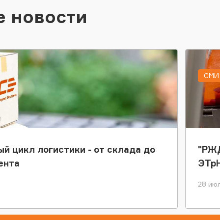
е новости
СМИ 
ый цикл логистики - от склада до
"РЖД
ента
ЭТр
28 июл