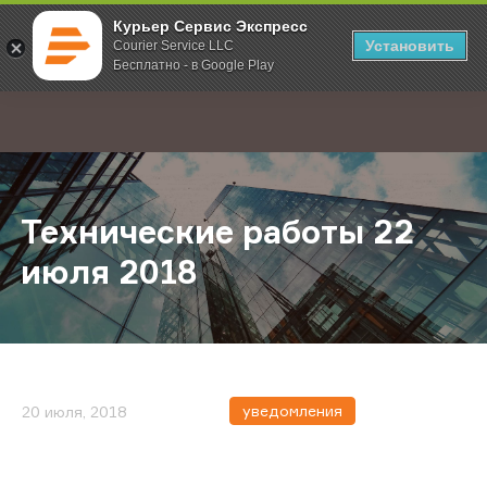
Курьер Сервис Экспресс
Установить
Courier Service LLC
Бесплатно - в Google Play
Главная
О компании
Новости
Технические работы 22 июля 201
;
Технические работы 22
июля 2018
уведомления
20 июля, 2018