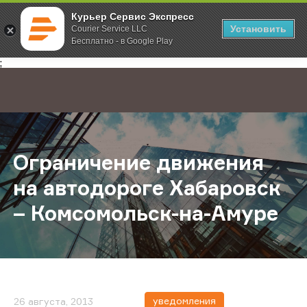
Курьер Сервис Экспресс
Установить
Courier Service LLC
Бесплатно - в Google Play
Главная
О компании
Новости
Ограничение движения на автодо
;
Ограничение движения
на автодороге Хабаровск
– Комсомольск-на-Амуре
уведомления
26 августа, 2013