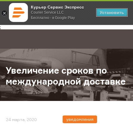
Курьер Сервис Экспресс
Установить
Courier Service LLC
Бесплатно - в Google Play
Главная
О компании
Новости
Увеличение сроков по междунаро
;
Увеличение сроков по
международной доставке
уведомления
24 марта, 2020