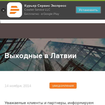
Курьер Сервис Экспресс
Установить
Courier Service LLC
Бесплатно - в Google Play
Главная
О компании
Новости
Выходные в Латвии
;
Выходные в Латвии
уведомления
14 ноября, 2014
Уважаемые клиенты и партнеры, информируем