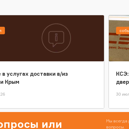
я
соб
 в услугах доставки в/из
КСЭ:
ки Крым
двер
026
30 июл
вопросы или
Мы всегда 
вопросы.