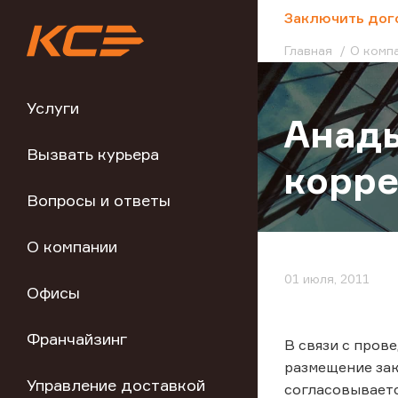
;
Заключить дог
Главная
О комп
Услуги
Анады
Вызвать курьера
корре
Вопросы и ответы
О компании
01 июля, 2011
Офисы
Франчайзинг
В связи с пров
размещение зака
Управление доставкой
согласовываетс