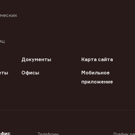
ических
иц
Документы
Карта сайта
еты
Офисы
Мобильное
приложение
офис
Телефоны
График р