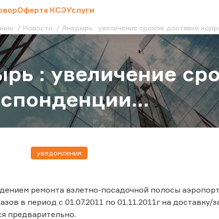
овор
Оферта КСЭ
Услуги
ании
Новости
Анадырь : увеличение сроков доставки корре
рь : увеличение ср
спонденции...
уведомления
едением ремонта взлетно-посадочной полосы аэропорт
зов в период с 01.07.2011 по 01.11.2011г на доставку/
я предварительно.