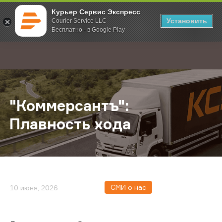
Курьер Сервис Экспресс
Установить
Courier Service LLC
Бесплатно - в Google Play
Главная
О компании
Новости
"Коммерсантъ": Плавность хода
;
"Коммерсантъ":
Плавность хода
СМИ о нас
10 июня, 2026