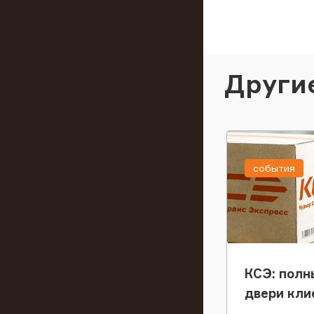
Други
события
КСЭ: полн
двери кли