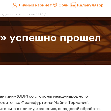
Личный кабинет
Сочи
Калькулятор
аудит соответствия GDP
с» успешно прошел
актики» (GDP) со стороны международного
одится во Франкфурте-на-Майне (Германия).
ительно к приему, хранению, складской обработке