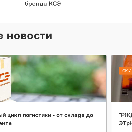
бренда КСЭ
е новости
СМИ 
ый цикл логистики - от склада до
"РЖД
ента
ЭТр