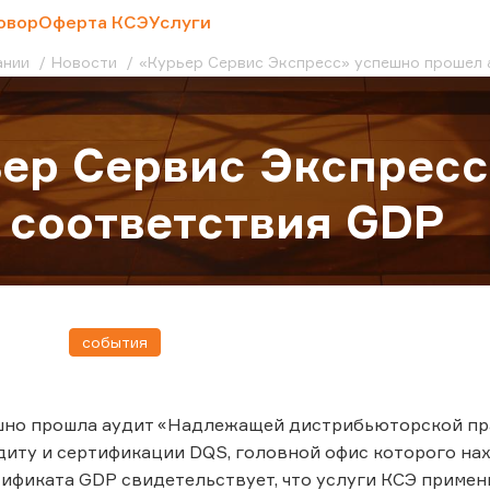
овор
Оферта КСЭ
Услуги
ании
Новости
«Курьер Сервис Экспресс» успешно прошел 
ер Сервис Экспрес
 соответствия GDP
события
шно прошла аудит «Надлежащей дистрибьюторской пр
диту и сертификации DQS, головной офис которого нах
ификата GDP свидетельствует, что услуги КСЭ примен