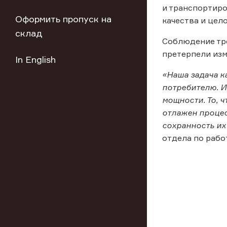
и транспортир
Оформить пропуск на
качества и цел
склад
Соблюдение тре
претерпели изм
In English
«Наша задача к
потребителю. И
мощности. То, 
отлажен процес
сохранность их
отдела по рабо