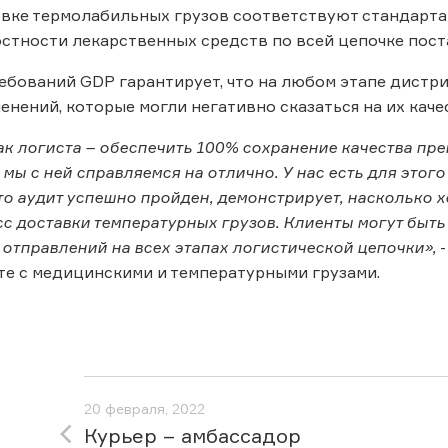
овке термолабильных грузов соответствуют стандар
остности лекарственных средств по всей цепочке пост
бований GDP гарантирует, что на любом этапе дистр
енений, которые могли негативно сказаться на их каче
ак логиста – обеспечить 100% сохранение качества пре
 мы с ней справляемся на отлично. У нас есть для этог
что аудит успешно пройден, демонстрирует, насколько
с доставки температурных грузов. Клиенты могут быть
 отправлений на всех этапах логистической цепочки»,
-
те с медицинскими и температурными грузами.
20 февраля, 2022
Курьер – амбассадор