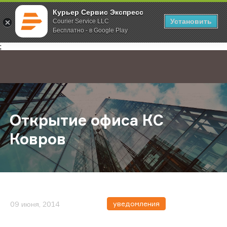
Курьер Сервис Экспресс
Установить
Courier Service LLC
Бесплатно - в Google Play
Главная
О компании
Новости
Открытие офиса КС Ковров
;
Открытие офиса КС
Ковров
уведомления
09 июня, 2014