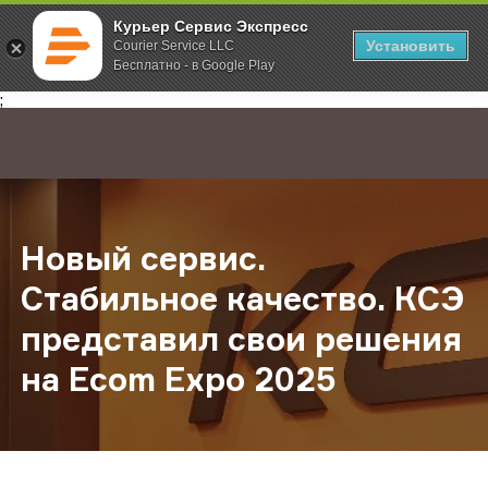
Курьер Сервис Экспресс
Установить
Courier Service LLC
Бесплатно - в Google Play
Главная
О компании
Новости
Новый сервис. Стабильное качест
;
Новый сервис.
Стабильное качество. КСЭ
представил свои решения
на Ecom Expo 2025