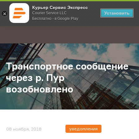
Курьер Сервис Экспресс
Установить
Courier Service LLC
Бесплатно - в Google Play
Главная
О компании
Новости
Транспортное сообщение через р
;
Транспортное сообщение
через р. Пур
возобновлено
уведомления
08 ноября, 2018