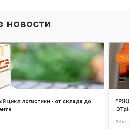
е новости
СМИ 
ый цикл логистики - от склада до
"РЖД
ента
ЭТр
28 июл