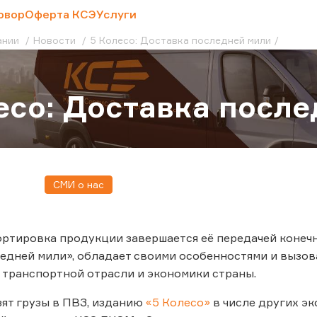
овор
Оферта КСЭ
Услуги
ании
Новости
5 Колесо: Доставка последней мили
есо: Доставка посл
СМИ о нас
ртировка продукции завершается её передачей конечн
едней мили», обладает своими особенностями и вызова
 транспортной отрасли и экономики страны.
озят грузы в ПВЗ, изданию
«5 Колесо»
в числе других э