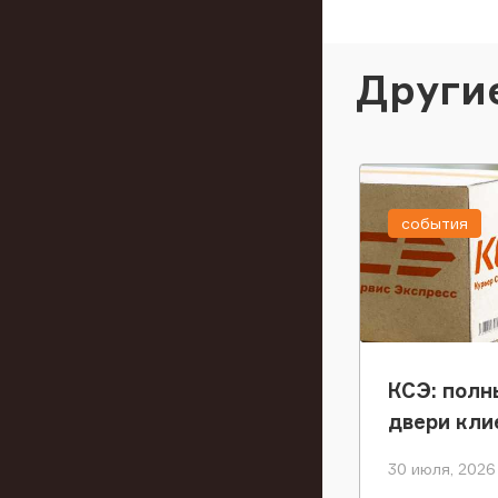
Други
события
КСЭ: полн
двери кли
30 июля, 2026