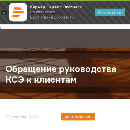
Курьер Сервис Экспресс
Установить
Courier Service LLC
Бесплатно - в Google Play
Главная
О компании
Новости
Обращение руководства КСЭ к кл
;
Обращение руководства
КСЭ к клиентам
уведомления
06 апреля, 2020