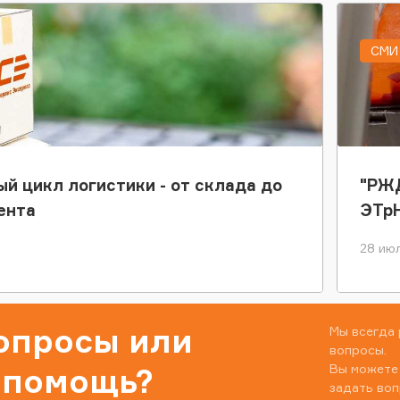
СМИ 
ый цикл логистики - от склада до
"РЖД
ента
ЭТр
28 июл
вопросы или
Мы всегда 
вопросы.
Вы можете
 помощь?
задать воп