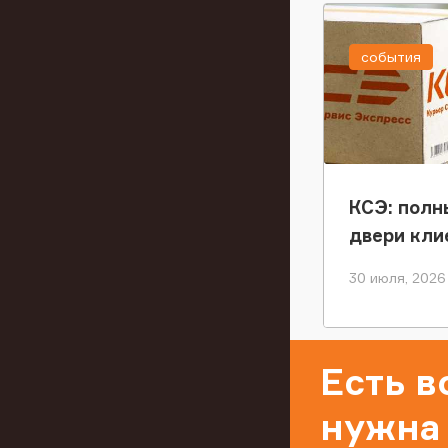
события
КСЭ: полн
двери кли
30 июля, 2026
Есть 
нужна