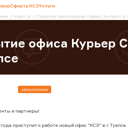
овор
Оферта КСЭ
Услуги
ании
Новости
Открытие офиса Курьер Сервис Экспресс в г
тие офиса Курьер С
псе
уведомления
енты и партнеры!
 года приступит к работе новый офис "КСЭ" в г. Туапсе.