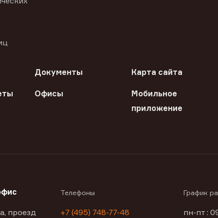
ических
иц
Документы
Карта сайта
еты
Офисы
Мобильное
приложение
офис
Телефоны
График р
а, проезд
+7 (495) 748-77-48
пн-пт : 0