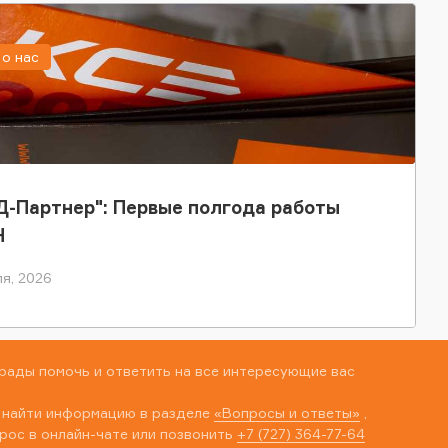
о нас
-Партнер": Первые полгода работы
Н
я, 2026
рады помочь и ответить на все интересующие вас
 найти информацию в разделе
«Вопросы и ответы»
,
рос в онлайн-чате или позвонить
+7 (727) 364-77-64