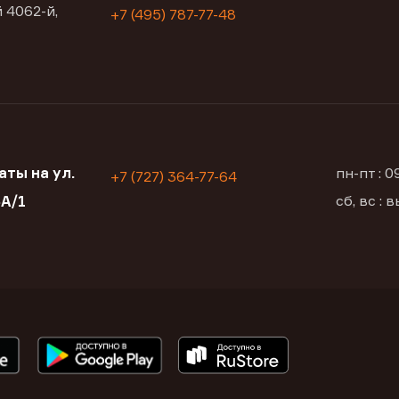
 4062-й,
+7 (495) 787-77-48
ты на ул.
пн-пт : 
+7 (727) 364-77-64
сб, вс :
А/1