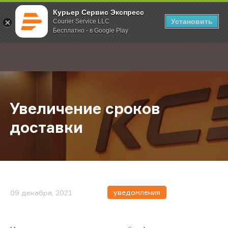
Курьер Сервис Экспресс
Установить
Courier Service LLC
Бесплатно - в Google Play
Главная
О компании
Новости
Увеличение сроков доставки
;
Увеличение сроков
доставки
уведомления
09 декабря, 2021