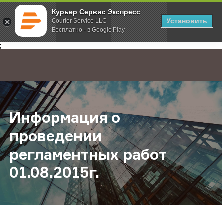
Курьер Сервис Экспресс
Установить
Courier Service LLC
Бесплатно - в Google Play
Главная
О компании
Новости
Информация о проведении регламе
;
Информация о
проведении
регламентных работ
01.08.2015г.