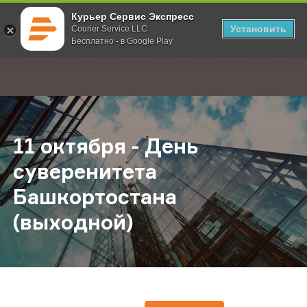
Курьер Сервис Экспресс
Установить
Courier Service LLC
Бесплатно - в Google Play
Главная
О компании
Новости
11 октября - День суверенитета Б
;
11 октября - День
суверенитета
Башкортостана
(выходной)