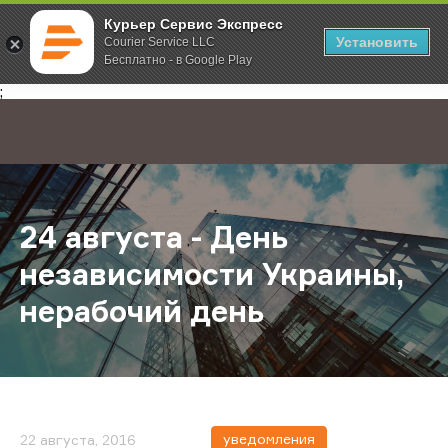
Курьер Сервис Экспресс
Установить
Courier Service LLC
Бесплатно - в Google Play
Главная
О компании
Новости
24 августа - День независимости 
;
24 августа - День
независимости Украины,
нерабочий день
уведомления
22 августа, 2016