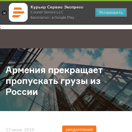
Курьер Сервис Экспресс
Установить
Courier Service LLC
Бесплатно - в Google Play
Главная
О компании
Новости
Армения прекращает пропускать г
;
Армения прекращает
пропускать грузы из
России
уведомления
17 июня, 2019