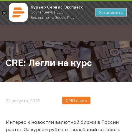
Курьер Сервис Экспресс
Установить
Courier Service LLC
Бесплатно - в Google Play
Главная
О компании
Новости
CRE: Легли на курс
;
CRE: Легли на курс
СМИ о нас
22 августа, 2023
Интерес к новостям валютной биржи в России
растет. За курсом рубля, от колебаний которого