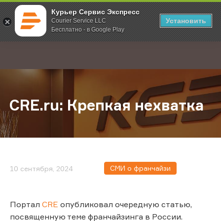
Курьер Сервис Экспресс
Установить
Courier Service LLC
Бесплатно - в Google Play
Главная
О компании
Новости
CRE.ru: Крепкая нехватка
;
CRE.ru: Крепкая нехватка
СМИ о франчайзи
10 сентября, 2024
Портал
CRE
опубликовал очередную статью,
посвященную теме франчайзинга в России.