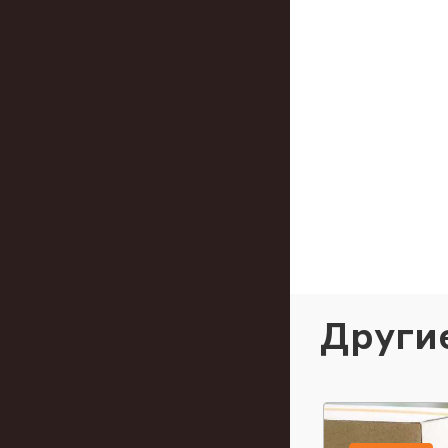
Други