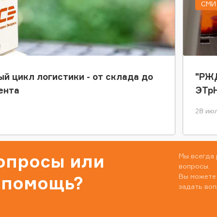
СМИ 
ый цикл логистики - от склада до
"РЖД
ента
ЭТр
28 июл
вопросы или
Мы всегда 
вопросы.
Вы можете
 помощь?
задать воп