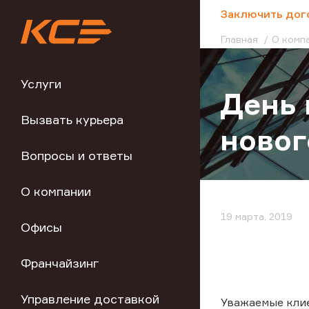
;
Заключить дог
Главная
О комп
Услуги
День 
Вызвать курьера
новог
Вопросы и ответы
О компании
19 марта, 2019
Офисы
Франчайзинг
Управление доставкой
Уважаемые кли