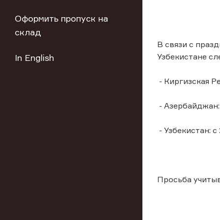
Оформить пропуск на
склад
В связи с праз
Узбекистане с
In English
- Киргизская Р
- Азербайджан: 
- Узбекистан: с
Просьба учиты