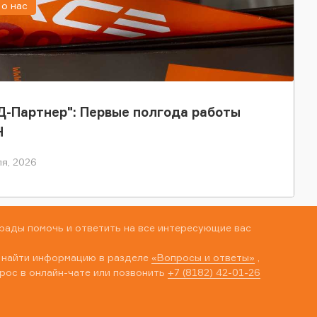
о нас
-Партнер": Первые полгода работы
Н
я, 2026
рады помочь и ответить на все интересующие вас
 найти информацию в разделе
«Вопросы и ответы»
,
рос в онлайн-чате или позвонить
+7 (8182) 42-01-26