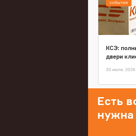
события
КСЭ: полн
двери кли
30 июля, 2026
Есть 
нужна