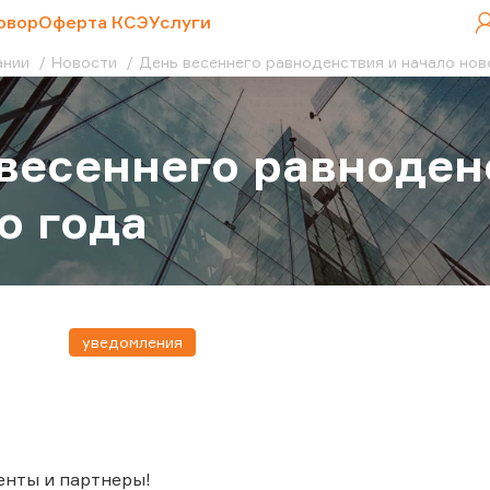
овор
Оферта КСЭ
Услуги
ании
Новости
День весеннего равноденствия и начало нов
весеннего равноден
о года
уведомления
енты и партнеры!