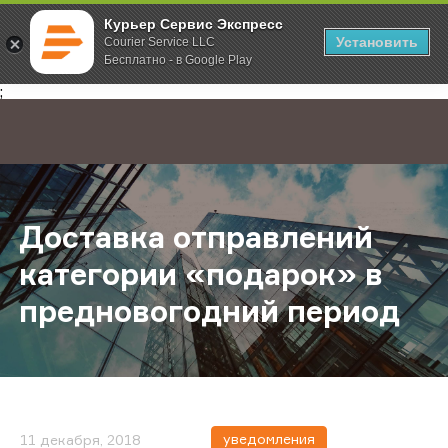
Курьер Сервис Экспресс
Установить
Courier Service LLC
Бесплатно - в Google Play
Главная
О компании
Новости
Доставка отправлений категории
;
Доставка отправлений
категории «подарок» в
предновогодний период
уведомления
11 декабря, 2018