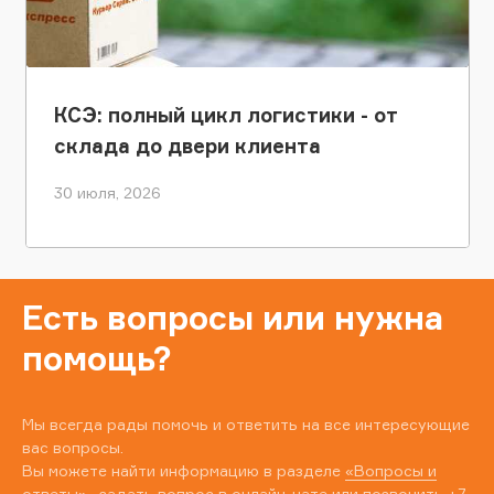
КСЭ: полный цикл логистики - от
склада до двери клиента
30 июля, 2026
Есть вопросы или нужна
помощь?
Мы всегда рады помочь и ответить на все интересующие
вас вопросы.
Вы можете найти информацию в разделе
«Вопросы и
ответы»
, задать вопрос в онлайн-чате или позвонить
+7