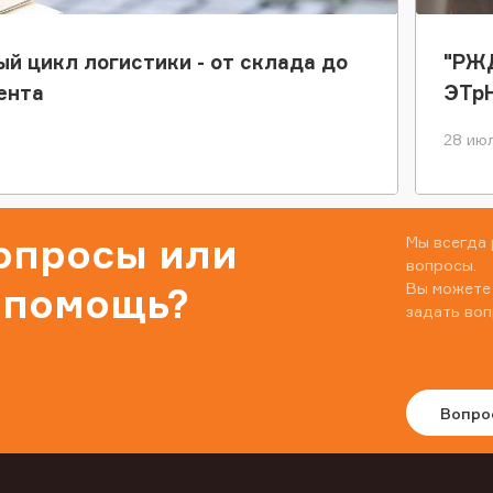
ый цикл логистики - от склада до
"РЖД
ента
ЭТр
28 июл
вопросы или
Мы всегда 
вопросы.
Вы можете
 помощь?
задать воп
Вопро