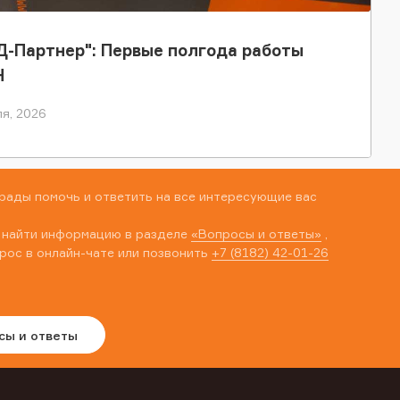
-Партнер": Первые полгода работы
Н
я, 2026
рады помочь и ответить на все интересующие вас
 найти информацию в разделе
«Вопросы и ответы»
,
рос в онлайн-чате или позвонить
+7 (8182) 42-01-26
сы и ответы