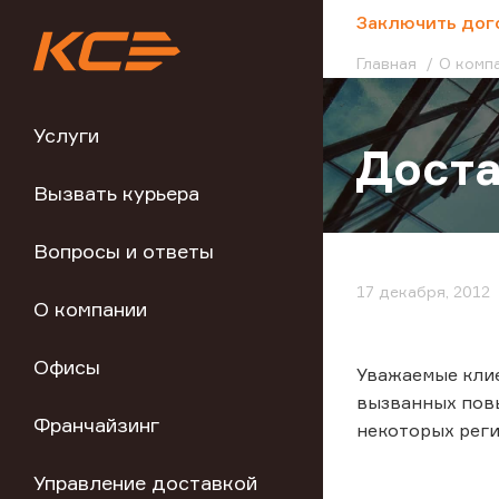
;
Заключить дог
Главная
О комп
Услуги
Доста
Вызвать курьера
Вопросы и ответы
17 декабря, 2012
О компании
Офисы
Уважаемые клие
вызванных пов
Франчайзинг
некоторых реги
Управление доставкой