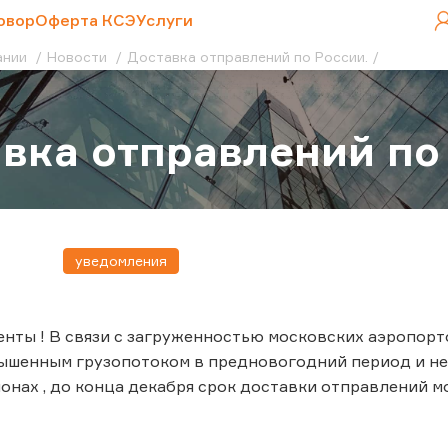
овор
Оферта КСЭ
Услуги
ании
Новости
Доставка отправлений по России.
вка отправлений по
уведомления
нты ! В связи с загруженностью московских аэропорто
ышенным грузопотоком в предновогодний период и н
онах , до конца декабря срок доставки отправлений мо