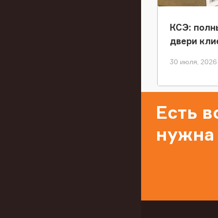
КСЭ: полн
двери кли
30 июля, 2026
Есть 
нужна