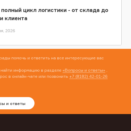
 полный цикл логистики - от склада до
и клиента
я, 2026
рады помочь и ответить на все интересующие вас
 найти информацию в разделе
«Вопросы и ответы»
,
рос в онлайн-чате или позвонить
+7 (8182) 42-01-26
сы и ответы