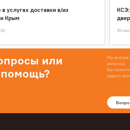
 в услугах доставки в/из
КСЭ:
ки Крым
двер
026
30 июл
вопросы или
Мы всегда 
вопросы.
Вы можете
 помощь?
задать воп
Вопро