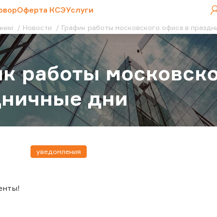
овор
Оферта КСЭ
Услуги
ании
Новости
График работы московского офиса в праздн
к работы московско
дничные дни
уведомления
енты!