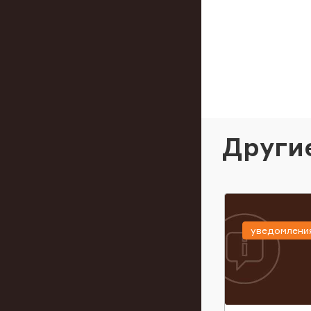
Други
уведомлени