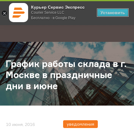
Курьер Сервис Экспресс
Установить
Courier Service LLC
Бесплатно - в Google Play
Главная
О компании
Новости
График работы склада в г. Москве
;
График работы склада в г.
Москве в праздничные
дни в июне
уведомления
10 июня, 2016