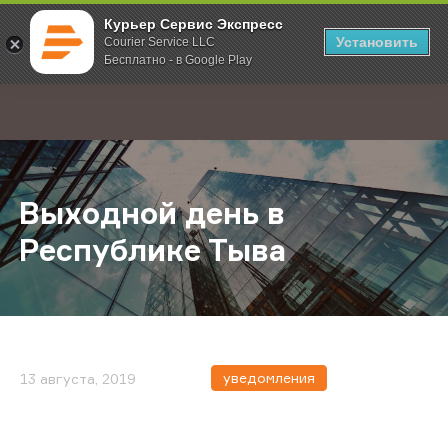
Курьер Сервис Экспресс
Установить
Courier Service LLC
Бесплатно - в Google Play
Главная
О компании
Новости
Выходной день в Республике Тыв
;
Выходной день в
Республике Тыва
уведомления
13 августа, 2019