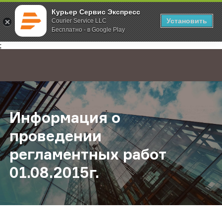
Курьер Сервис Экспресс
Установить
Courier Service LLC
Бесплатно - в Google Play
Главная
О компании
Новости
Информация о проведении регламе
;
Информация о
проведении
регламентных работ
01.08.2015г.