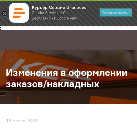
Курьер Сервис Экспресс
Установить
Courier Service LLC
Бесплатно - в Google Play
Главная
О компании
Новости
Изменения в оформлении заказов
;
Изменения в оформлении
заказов/накладных
18 марта, 2025