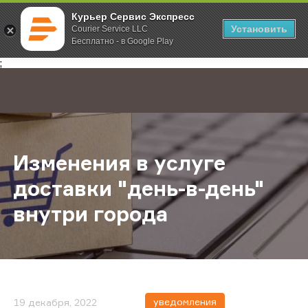
Курьер Сервис Экспресс
Установить
Courier Service LLC
Бесплатно - в Google Play
Главная
О компании
Новости
Изменения в услуге доставки "ден
;
Изменения в услуге
доставки "день-в-день"
внутри города
уведомления
19 декабря, 2022