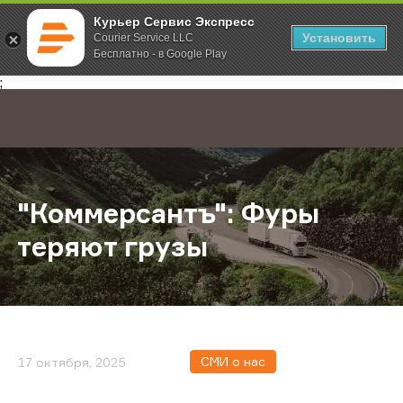
Курьер Сервис Экспресс
Установить
Courier Service LLC
Бесплатно - в Google Play
Главная
О компании
Новости
"Коммерсантъ": Фуры теряют груз
;
"Коммерсантъ": Фуры
теряют грузы
СМИ о нас
17 октября, 2025