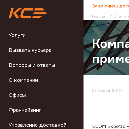
;
Заключить дог
Главная
О комп
Услуги
Компа
Вызвать курьера
приме
Вопросы и ответы
О компании
21 марта, 2018
Офисы
Франчайзинг
Управление доставкой
ECOM Expo'18 