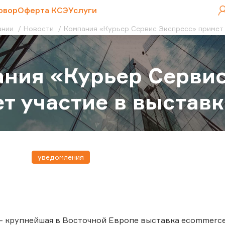
овор
Оферта КСЭ
Услуги
ании
Новости
Компания «Курьер Сервис Экспресс» примет 
ния «Курьер Серви
т участие в выстав
уведомления
— крупнейшая в Восточной Европе выставка ecommerc