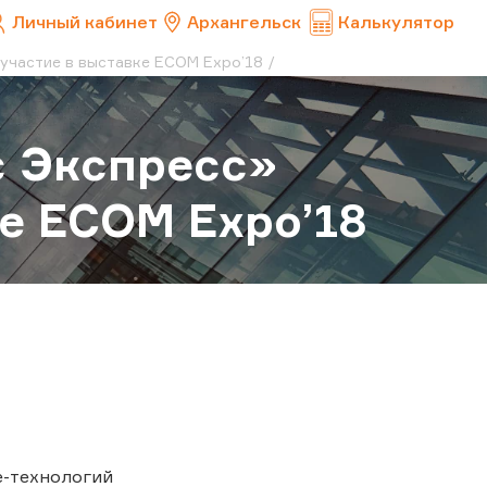
Личный кабинет
Архангельск
Калькулятор
участие в выставке ECOM Expo’18
с Экспресс»
ке ECOM Expo’18
e-технологий