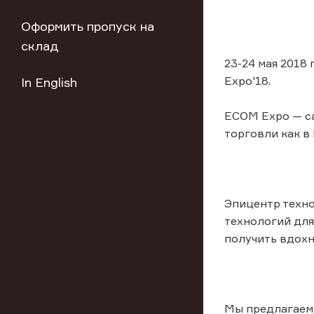
Оформить пропуск на
склад
23-24 мая 2018
Expo'18.
In English
ECOM Expo — са
торговли как в
Эпицентр техно
технологий для
получить вдохн
Мы предлагаем 