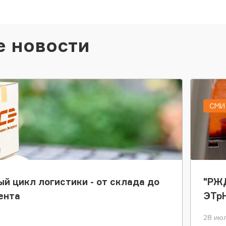
е новости
СМИ 
ый цикл логистики - от склада до
"РЖД
ента
ЭТр
28 июл