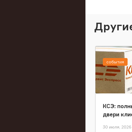
Други
события
КСЭ: полн
двери кли
30 июля, 2026