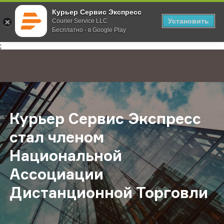
Курьер Сервис Экспресс
Установить
Courier Service LLC
Бесплатно - в Google Play
Главная
О компании
Новости
Курьер Сервис Экспресс стал чл
;
Курьер Сервис Экспресс
стал членом
Национальной
Ассоциации
Дистанционной Торговли