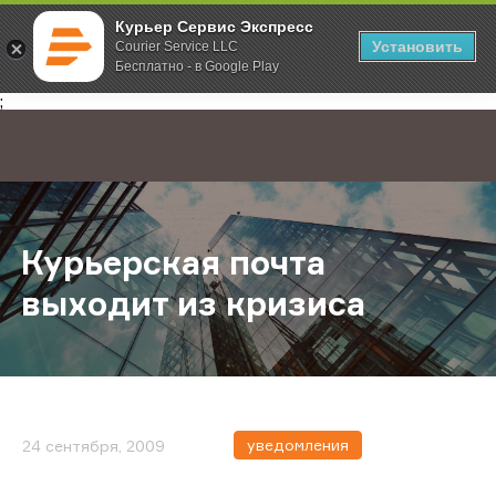
Курьер Сервис Экспресс
Установить
Courier Service LLC
Бесплатно - в Google Play
Главная
О компании
Новости
Курьерская почта выходит из кри
;
Курьерская почта
выходит из кризиса
уведомления
24 сентября, 2009