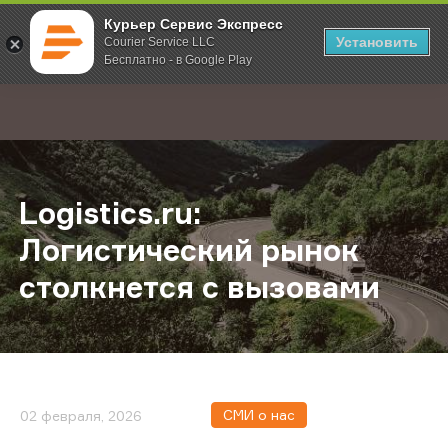
Курьер Сервис Экспресс
Установить
Courier Service LLC
Бесплатно - в Google Play
Главная
О компании
Новости
Logistics.ru: Логистический рыно
;
Logistics.ru:
Логистический рынок
столкнется с вызовами
СМИ о нас
02 февраля, 2026