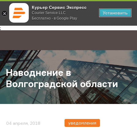
Курьер Сервис Экспресс
Установить
Courier Service LLC
Бесплатно - в Google Play
Главная
О компании
Новости
Наводнение в Волгоградской обл
;
Наводнение в
Волгоградской области
уведомления
04 апреля, 2018