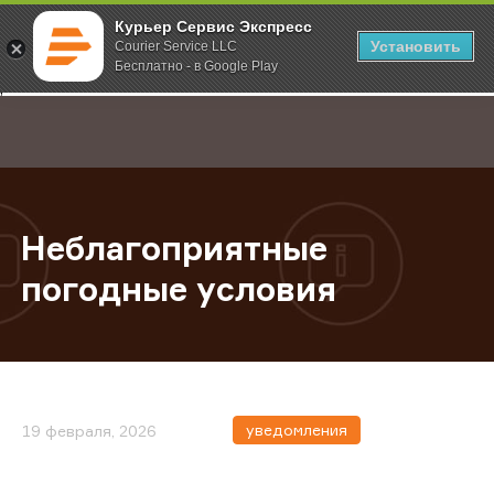
Курьер Сервис Экспресс
Установить
Courier Service LLC
Бесплатно - в Google Play
Главная
О компании
Новости
Неблагоприятные погодные усло
;
Неблагоприятные
погодные условия
уведомления
19 февраля, 2026