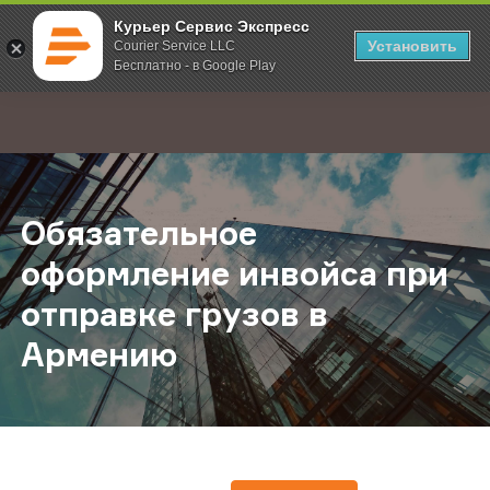
Курьер Сервис Экспресс
Установить
Courier Service LLC
Бесплатно - в Google Play
Главная
О компании
Новости
Обязательное оформление инвойс
;
Обязательное
оформление инвойса при
отправке грузов в
Армению