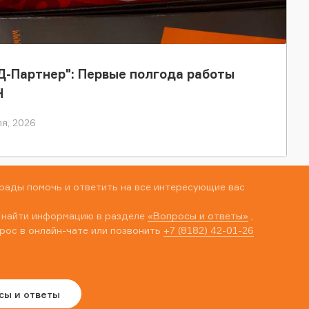
-Партнер": Первые полгода работы
Н
я, 2026
рады помочь и ответить на все интересующие вас
 найти информацию в разделе
«Вопросы и ответы»
,
рос в онлайн-чате или позвонить
+7 (8182) 42-01-26
сы и ответы