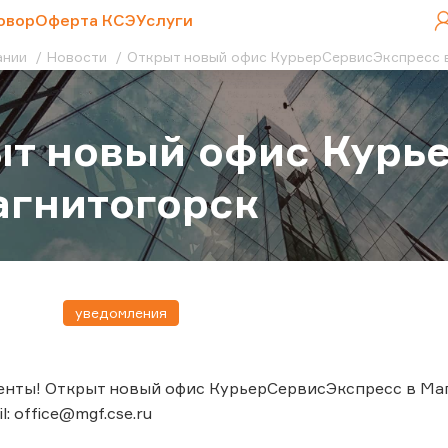
овор
Оферта КСЭ
Услуги
ании
Новости
Открыт новый офис КурьерСервисЭкспресс в
т новый офис Курь
Магнитогорск
уведомления
нты! Открыт новый офис КурьерСервисЭкспресс в Магни
l: office@mgf.cse.ru