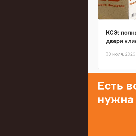
КСЭ: полн
двери кли
30 июля, 2026
Есть 
нужна