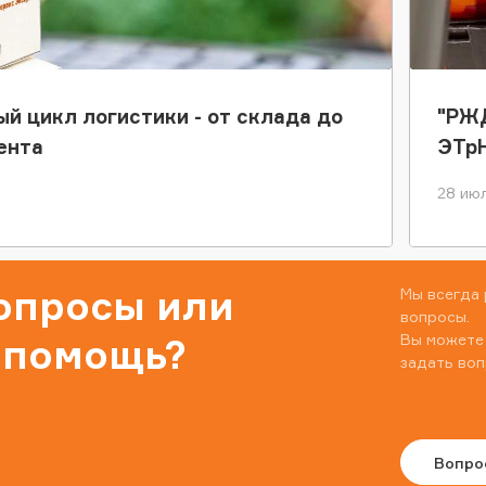
ый цикл логистики - от склада до
"РЖД
ента
ЭТр
28 июл
вопросы или
Мы всегда 
вопросы.
Вы можете
 помощь?
задать воп
Вопро