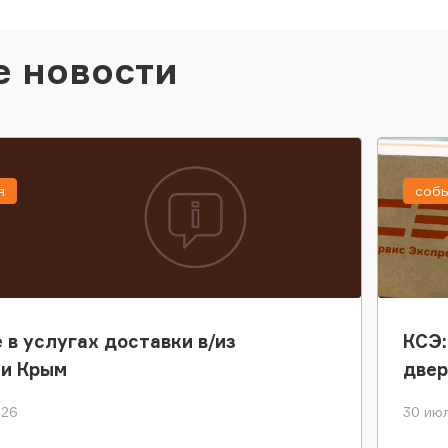
е новости
я
соб
 в услугах доставки в/из
КСЭ:
ки Крым
двер
026
30 июл