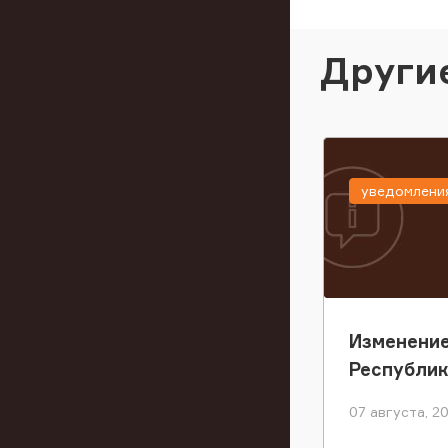
Други
уведомлени
Изменение
Республи
07 августа, 2