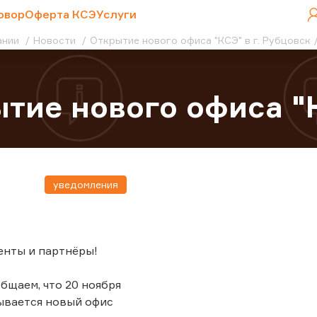
овор
Оферта КСЭ
Услуги
ании
Новости
Открытие нового офиса "КСЭ" в г. Рубцовск
тие нового офиса "К
уведомления
енты и партнёры!
бщаем, что 20 ноября
ывается новый офис