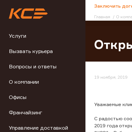
;
Заключить дог
Главная
О комп
Услуги
Откры
Вызвать курьера
Вопросы и ответы
19 ноября, 2019
О компании
Офисы
Уважаемые кли
Франчайзинг
С радостью соо
2019 года откр
Управление доставкой