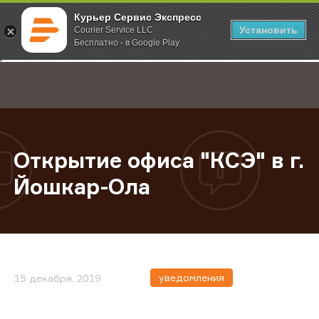
Курьер Сервис Экспресс
Установить
Courier Service LLC
Бесплатно - в Google Play
Главная
О компании
Новости
Открытие офиса "КСЭ" в г. Йошка
;
Открытие офиса "КСЭ" в г.
Йошкар-Ола
уведомления
15 декабря, 2019