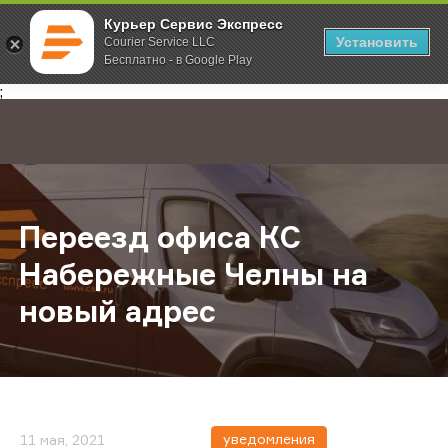
Курьер Сервис Экспресс
Установить
Courier Service LLC
Бесплатно - в Google Play
Главная
О компании
Новости
Переезд офиса КС Набережные Ч
;
Переезд офиса КС
Набережные Челны на
новый адрес
уведомления
11 мая, 2021