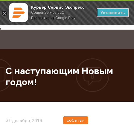
Курьер Сервис Экспресс
Установить
Courier Service LLC
Бесплатно - в Google Play
Главная
О компании
Новости
С наступающим Новым годом!
;
С наступающим Новым
годом!
события
31 декабря, 2019