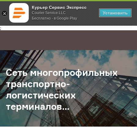
Курьер Сервис Экспресс
Установить
Courier Service LLC
Бесплатно - в Google Play
Главная
О компании
Новости
Сеть многопрофильных транспортн
;
Сеть многопрофильных
транспортно-
логистических
терминалов...