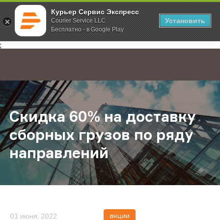
Курьер Сервис Экспресс
Установить
Courier Service LLC
Бесплатно - в Google Play
Главная
О компании
Новости
Скидка 60% на доставку сборных 
;
Скидка 60% на доставку
сборных грузов по ряду
направлений
акции
01 июня, 2022