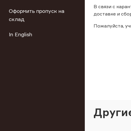
В связи с кара
Оформить пропуск на
доставке и сбо
склад
Пожалуйста, у
In English
Други