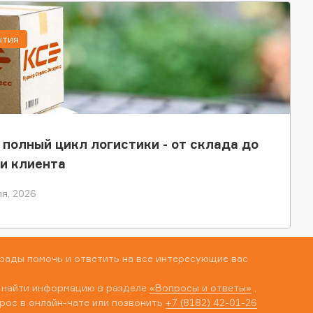
ытия
 полный цикл логистики - от склада до
и клиента
я, 2026
рады помочь и ответить на все интересующие вас
 найти информацию в разделе
«Вопросы и ответы»
,
рос в онлайн-чате или позвонить
+7 (8182) 42-01-26