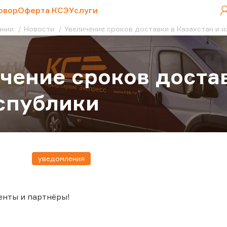
овор
Оферта КСЭ
Услуги
ании
Новости
Увеличение сроков доставки в Казахстан и и
чение сроков достав
спублики
уведомления
енты и партнёры!