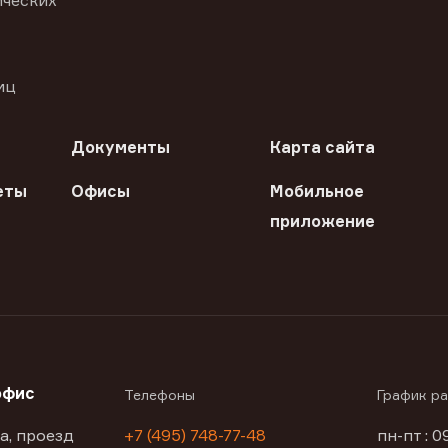
ических
иц
Документы
Карта сайта
еты
Офисы
Мобильное
приложение
офис
Телефоны
График р
а, проезд
+7 (495) 748-77-48
пн-пт : 0