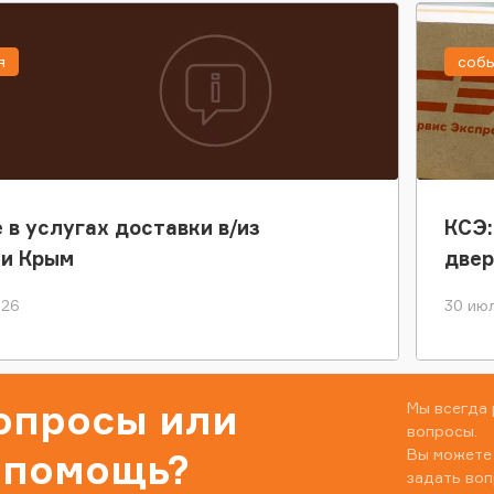
я
соб
 в услугах доставки в/из
КСЭ:
ки Крым
двер
026
30 июл
вопросы или
Мы всегда 
вопросы.
Вы можете
 помощь?
задать воп