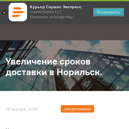
Курьер Сервис Экспресс
Установить
Courier Service LLC
Бесплатно - в Google Play
Главная
О компании
Новости
Увеличение сроков доставки в Но
;
Увеличение сроков
доставки в Норильск.
уведомления
28 января, 2008