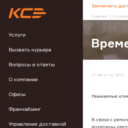
;
Заключить дог
Главная
О комп
Услуги
Време
Вызвать курьера
Вопросы и ответы
17 августа, 2021
О компании
Офисы
Уважаемые кли
Франчайзинг
В связи с ремо
Управление доставкой
возможны увели