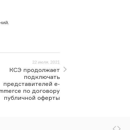
ний.
22 июля, 2021
КСЭ продолжает
подключать
представителей e-
mmerce по договору
публичной оферты