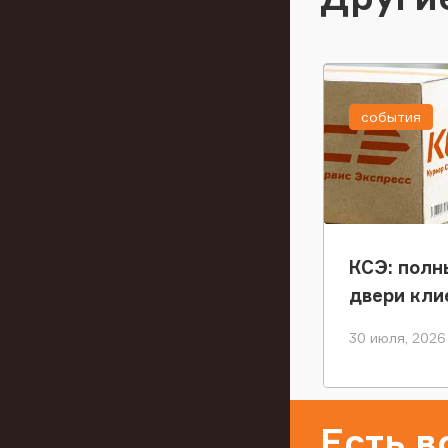
события
КСЭ: полн
двери кли
30 июля, 2026
Есть 