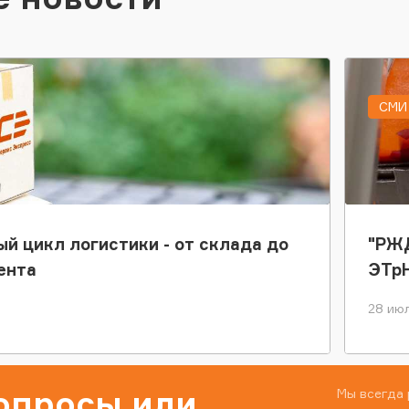
СМИ 
ый цикл логистики - от склада до
"РЖД
ента
ЭТр
28 июл
вопросы или
Мы всегда 