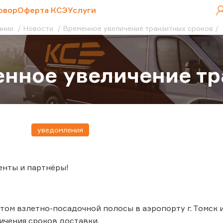
овор
Оферта КСЭ
Услуги
ании
Новости
Временное увеличение транзитных сроков
нное увеличение тр
уведомления
енты и партнёры!
нтом взлетно-посадочной полосы в аэропорту г. Томск 
чения сроков доставки.